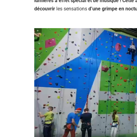
lumières à effet spécial et de musique ! Cette
découvrir
les sensations
d’une grimpe en noct